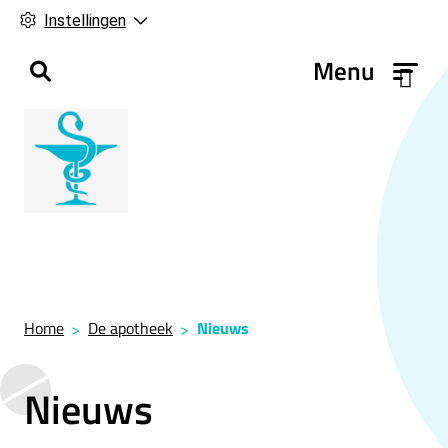
Instellingen
H
Menu
o
o
f
d
m
e
n
u
Home
De apotheek
Nieuws
Nieuws