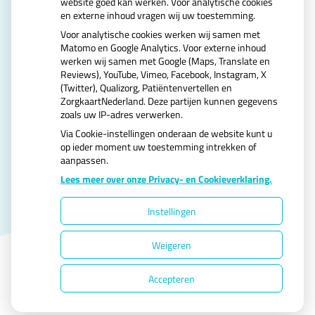
website goed kan werken. Voor analytische cookies
en externe inhoud vragen wij uw toestemming.
U heeft geen toestemming gegeven voor
Voor analytische cookies werken wij samen met
externe inhoud
die nodig is om dit te zien.
Matomo en Google Analytics. Voor externe inhoud
Cookie-instellingen wijzigen
werken wij samen met Google (Maps, Translate en
Reviews), YouTube, Vimeo, Facebook, Instagram, X
(Twitter), Qualizorg, Patiëntenvertellen en
ZorgkaartNederland. Deze partijen kunnen gegevens
zoals uw IP-adres verwerken.
Via Cookie-instellingen onderaan de website kunt u
op ieder moment uw toestemming intrekken of
aanpassen.
Uw Zorg Online
|
Beheer
Lees meer over onze Privacy- en Cookieverklaring.
Instellingen
Privacy verklaring
|
Cookie-instellingen
|
Weigeren
Voorwaarden
Accepteren