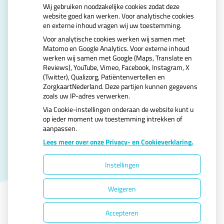
Wij gebruiken noodzakelijke cookies zodat deze
website goed kan werken. Voor analytische cookies
en externe inhoud vragen wij uw toestemming.
U heeft geen toestemming gegeven voor
Voor analytische cookies werken wij samen met
externe inhoud
die nodig is om dit te zien.
Matomo en Google Analytics. Voor externe inhoud
Cookie-instellingen wijzigen
werken wij samen met Google (Maps, Translate en
Reviews), YouTube, Vimeo, Facebook, Instagram, X
(Twitter), Qualizorg, Patiëntenvertellen en
ZorgkaartNederland. Deze partijen kunnen gegevens
zoals uw IP-adres verwerken.
Via Cookie-instellingen onderaan de website kunt u
op ieder moment uw toestemming intrekken of
aanpassen.
Uw Zorg Online
|
Beheer
Lees meer over onze Privacy- en Cookieverklaring.
Instellingen
Privacy verklaring
|
Cookie-instellingen
|
Weigeren
Voorwaarden
Accepteren