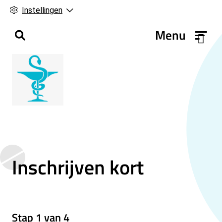
Instellingen
H
Menu
o
o
f
d
m
e
n
u
Inschrijven kort
Stap 1 van 4