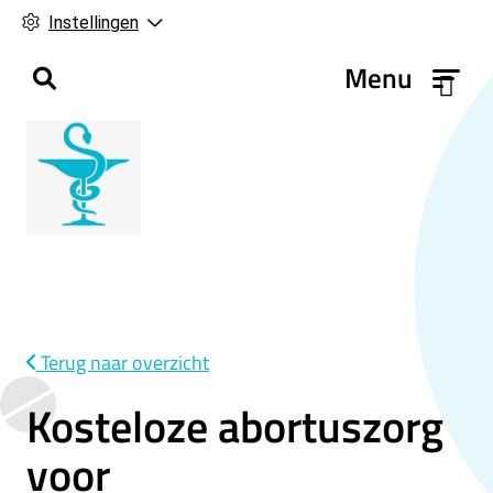
Instellingen
H
Menu
o
o
f
d
m
e
n
u
Terug naar overzicht
Kosteloze abortuszorg
voor