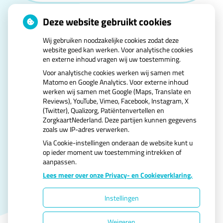
Deze website gebruikt cookies
Wij gebruiken noodzakelijke cookies zodat deze
website goed kan werken. Voor analytische cookies
en externe inhoud vragen wij uw toestemming.
U heeft geen toestemming gegeven voor
Voor analytische cookies werken wij samen met
externe inhoud
die nodig is om dit te zien.
Matomo en Google Analytics. Voor externe inhoud
Cookie-instellingen wijzigen
werken wij samen met Google (Maps, Translate en
Reviews), YouTube, Vimeo, Facebook, Instagram, X
(Twitter), Qualizorg, Patiëntenvertellen en
ZorgkaartNederland. Deze partijen kunnen gegevens
zoals uw IP-adres verwerken.
Via Cookie-instellingen onderaan de website kunt u
op ieder moment uw toestemming intrekken of
aanpassen.
Uw Zorg Online
|
Beheer
Lees meer over onze Privacy- en Cookieverklaring.
Instellingen
Privacy verklaring
|
Cookie-instellingen
|
Weigeren