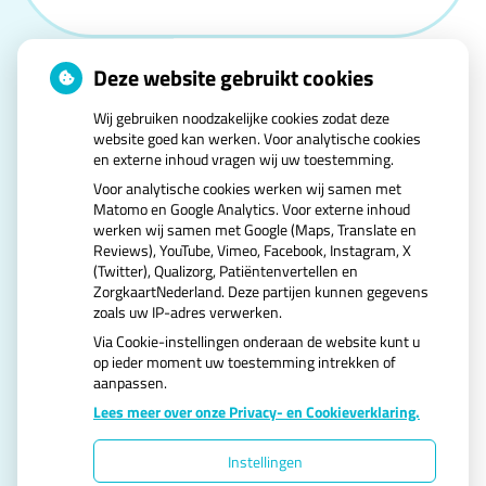
Deze website gebruikt cookies
Wij gebruiken noodzakelijke cookies zodat deze
website goed kan werken. Voor analytische cookies
en externe inhoud vragen wij uw toestemming.
U heeft geen toestemming gegeven voor
Voor analytische cookies werken wij samen met
externe inhoud
die nodig is om dit te zien.
Matomo en Google Analytics. Voor externe inhoud
Cookie-instellingen wijzigen
werken wij samen met Google (Maps, Translate en
Reviews), YouTube, Vimeo, Facebook, Instagram, X
(Twitter), Qualizorg, Patiëntenvertellen en
ZorgkaartNederland. Deze partijen kunnen gegevens
zoals uw IP-adres verwerken.
Via Cookie-instellingen onderaan de website kunt u
op ieder moment uw toestemming intrekken of
aanpassen.
Uw Zorg Online
|
Beheer
Lees meer over onze Privacy- en Cookieverklaring.
Instellingen