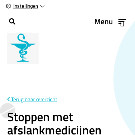
Instellingen
H
Menu
o
o
f
d
m
e
n
u
Terug naar overzicht
Stoppen met
afslankmedicijnen